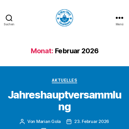
Suchen
Menü
TC
Blau-
Weiß
Gevelsberg
Monat:
Februar 2026
e.V.
Kategorien
AKTUELLES
Jahreshauptversammlu
ng
Von
Marian Gola
23. Februar 2026
Beitragsautor
Beitragsdatum