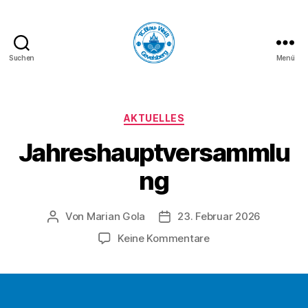
Suchen
Menü
TC
Blau-
Weiß
Gevelsberg
Kategorien
AKTUELLES
e.V.
Jahreshauptversammlu
ng
Von
Marian Gola
23. Februar 2026
Beitragsautor
Beitragsdatum
zu
Keine Kommentare
Jahreshauptversa