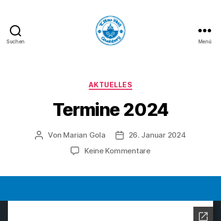
Suchen
Menü
TC
Blau-
Weiß
Gevelsberg
Kategorien
AKTUELLES
e.V.
Termine 2024
Von
Marian Gola
26. Januar 2024
Beitragsautor
Beitragsdatum
zu
Keine Kommentare
Termine
2024