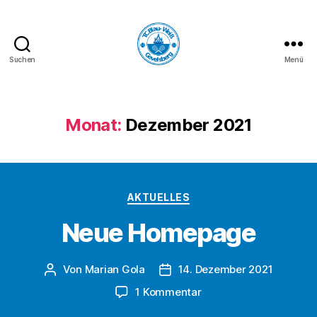
Suchen
Menü
TC
Blau-
Weiß
Gevelsberg
Monat:
Dezember 2021
e.V.
Kategorien
AKTUELLES
Neue Homepage
Von
Marian Gola
14. Dezember 2021
Beitragsautor
Beitragsdatum
zu
1 Kommentar
Neue