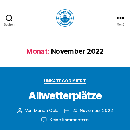
Suchen
Menü
TC
Blau-
Weiß
Gevelsberg
Monat:
November 2022
e.V.
Kategorien
UNKATEGORISIERT
Allwetterplätze
Von
Marian Gola
20. November 2022
Beitragsautor
Beitragsdatum
zu
Keine Kommentare
Allwetterplätze