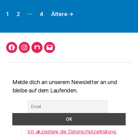
Seitennummerierung
…
1
2
4
Ältere
→
der
Beiträge
Facebook
Instagram
nuLiga
Mail
schreiben
Melde dich an unserem Newsletter an und
bleibe auf dem Laufenden.
Ich akzeptiere die Datenschutzerklärung.