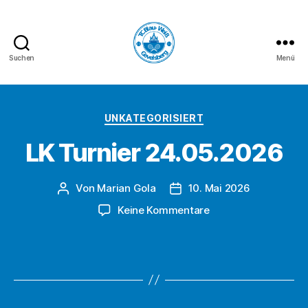
Suchen
Menü
TC
Blau-
Kategorien
UNKATEGORISIERT
Weiß
LK Turnier 24.05.2026
Gevelsberg
e.V.
Von
Marian Gola
10. Mai 2026
Beitragsautor
Beitragsdatum
zu
Keine Kommentare
LK
Turnier
24.05.2026