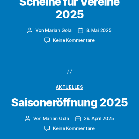
Scheine für Vereine
2025
Von
Marian Gola
8. Mai 2025
Beitragsautor
Beitragsdatum
zu
Keine Kommentare
Scheine
für
Vereine
2025
Kategorien
AKTUELLES
Saisoneröffnung 2025
Von
Marian Gola
29. April 2025
Beitragsautor
Beitragsdatum
zu
Keine Kommentare
Saisoneröffnung