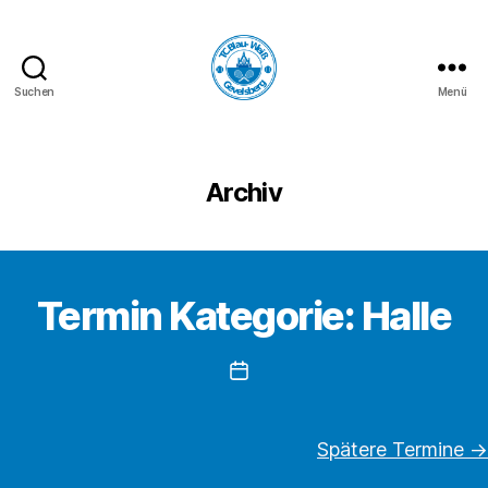
Suchen
Menü
TC
Blau-
Weiß
Gevelsberg
Archiv
e.V.
Termin Kategorie:
Halle
Beitragsdatum
Spätere Termine
→