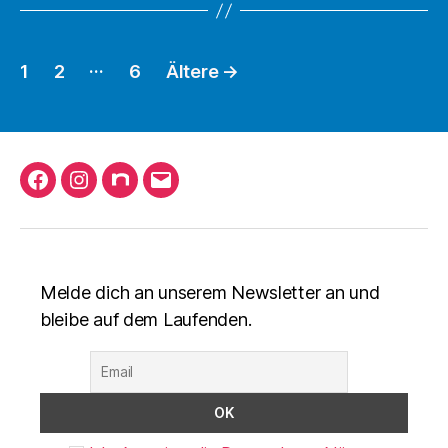
Seitennummerierung
…
1
2
6
Ältere
→
der
Beiträge
Facebook
Instagram
nuLiga
Mail
schreiben
Melde dich an unserem Newsletter an und
bleibe auf dem Laufenden.